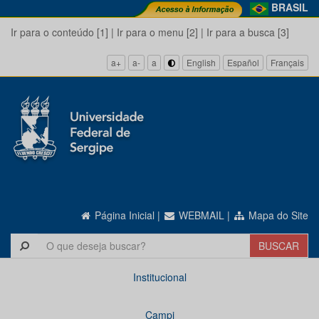
BRASIL
Ir para o conteúdo [1]
|
Ir para o menu [2]
|
Ir para a busca [3]
a+
a-
a
English
Español
Français
Página Inicial
|
WEBMAIL
|
Mapa do Site
Institucional
Campi