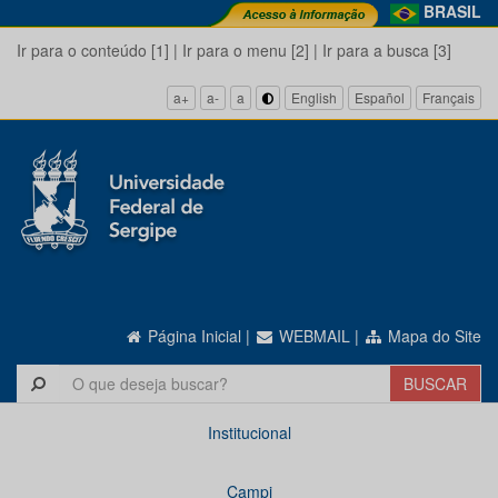
BRASIL
Ir para o conteúdo [1]
|
Ir para o menu [2]
|
Ir para a busca [3]
a+
a-
a
English
Español
Français
Página Inicial
|
WEBMAIL
|
Mapa do Site
Institucional
Campi