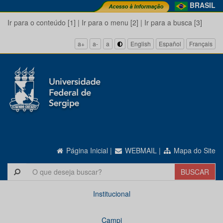
BRASIL
Ir para o conteúdo [1]
|
Ir para o menu [2]
|
Ir para a busca [3]
a+
a-
a
English
Español
Français
Página Inicial
|
WEBMAIL
|
Mapa do Site
Institucional
Campi