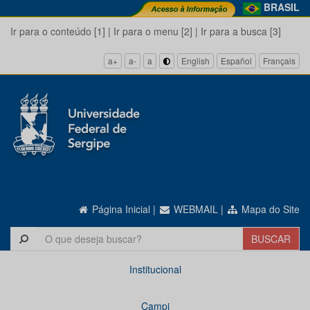
BRASIL
Ir para o conteúdo [1]
|
Ir para o menu [2]
|
Ir para a busca [3]
a+
a-
a
English
Español
Français
Página Inicial
|
WEBMAIL
|
Mapa do Site
Institucional
Campi