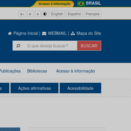
BRASIL
a+
a-
a
English
Español
Français
Página Inicial
|
WEBMAIL
|
Mapa do Site
Publicações
Bibliotecas
Acesso à informação
a
Ações afirmativas
Acessibilidade