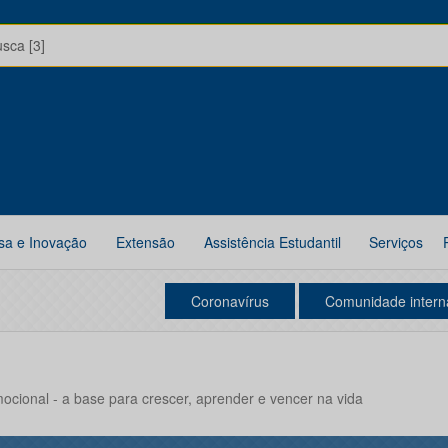
usca [3]
sa e Inovação
Extensão
Assistência Estudantil
Serviços
Coronavírus
Comunidade intern
Emocional - a base para crescer, aprender e vencer na vida