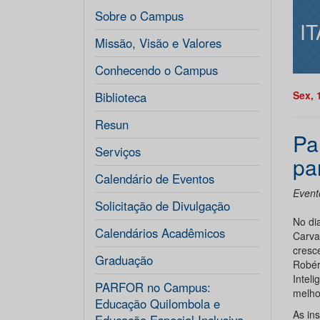
Sobre o Campus
I
Missão, Visão e Valores
Conhecendo o Campus
Sex, 
Biblioteca
Resun
Pa
Serviços
pa
Calendário de Eventos
Event
Solicitação de Divulgação
No di
Calendários Acadêmicos
Carva
cresc
Graduação
Robér
Intel
PARFOR no Campus:
melho
Educação Quilombola e
As in