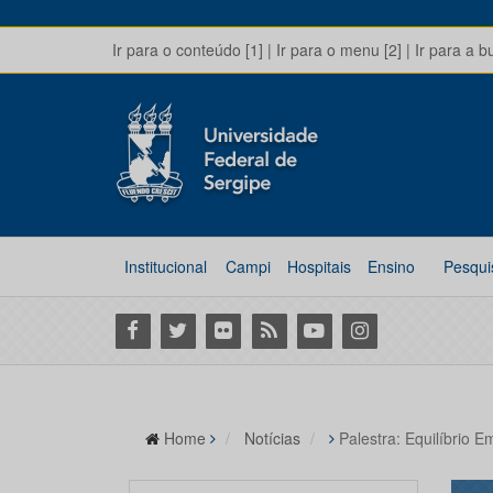
Ir para o conteúdo [1]
|
Ir para o menu [2]
|
Ir para a b
Institucional
Campi
Hospitais
Ensino
Pesqui
Facebook
Twitter
Flickr
RSS
Youtube
Instagram
Home
Notícias
Palestra: Equilíbrio 