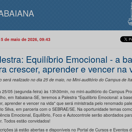
TABAIANA
15 de maio de 2026, 09:43
lestra: Equilíbrio Emocional - a b
ra crescer, aprender e vencer na 
o será realizado no dia 25 de maio, no Mini-auditório do Campus de It
a 25/05 (segunda-feira) às 13h30min, no mini-auditório do Campus Prof
lho, em Itabaiana-SE, teremos a Palestra "Equilíbrio Emocional: a bas
er, aprender e vencer na vida" que será ministrada pelo renomado pale
io Silva, em parceria com o SEBRAE/SE. Na oportunidade temas com
igência Emocional, Equilíbrio, Foco e Autocontrole serão abordados pa
r. Todos estão convidados!
scrições já estão abertas e disponíveis no Portal de Cursos e Eventos 