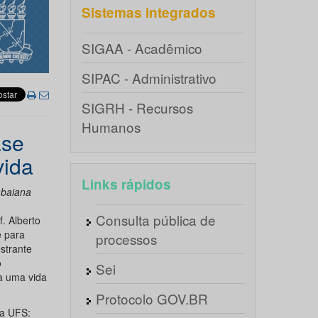
Sistemas integrados
SIGAA - Acadêmico
SIPAC - Administrativo
SIGRH - Recursos
Humanos
ase
vida
Links rápidos
abaiana
Consulta pública de
. Alberto
e para
processos
strante
o
Sei
ra uma vida
Protocolo GOV.BR
da UFS: