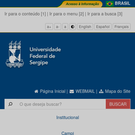
BRASIL
Ir para o conteúdo [1]
|
Ir para o menu [2]
|
Ir para a busca [3]
a+
a-
a
English
Español
Français
Página Inicial
|
WEBMAIL
|
Mapa do Site
Institucional
Campi