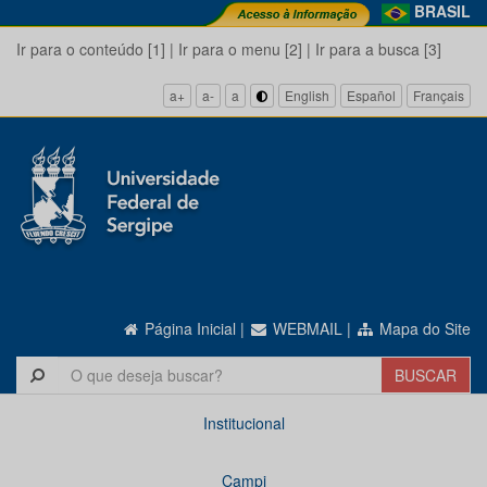
BRASIL
Ir para o conteúdo [1]
|
Ir para o menu [2]
|
Ir para a busca [3]
a+
a-
a
English
Español
Français
Página Inicial
|
WEBMAIL
|
Mapa do Site
Institucional
Campi