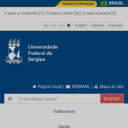
BRASIL
Ir para o conteúdo [1]
|
Ir para o menu [2]
|
Ir para a busca [3]
a+
a-
a
English
Español
Français
Página Inicial
|
WEBMAIL
|
Mapa do Site
Institucional
Campi