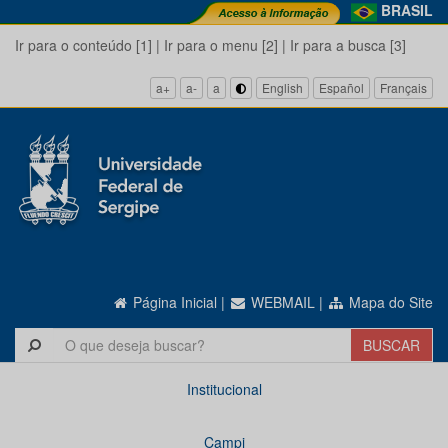
BRASIL
Ir para o conteúdo [1]
|
Ir para o menu [2]
|
Ir para a busca [3]
a+
a-
a
English
Español
Français
Página Inicial
|
WEBMAIL
|
Mapa do Site
Institucional
Campi