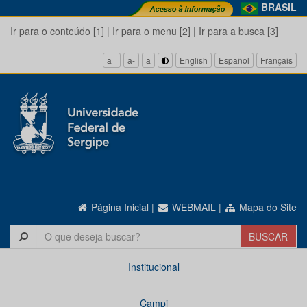
BRASIL
Ir para o conteúdo [1]
|
Ir para o menu [2]
|
Ir para a busca [3]
a+
a-
a
English
Español
Français
Página Inicial
|
WEBMAIL
|
Mapa do Site
Institucional
Campi