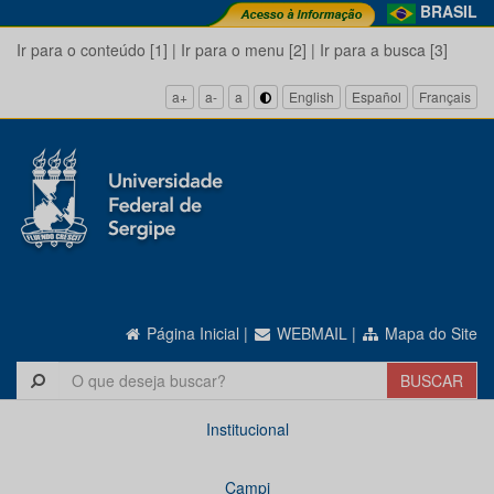
BRASIL
Ir para o conteúdo [1]
|
Ir para o menu [2]
|
Ir para a busca [3]
a+
a-
a
English
Español
Français
Página Inicial
|
WEBMAIL
|
Mapa do Site
Institucional
Campi