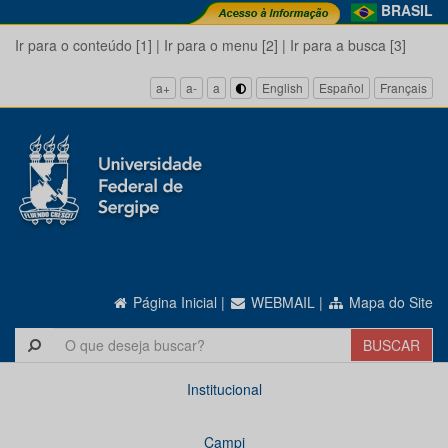
BRASIL
Ir para o conteúdo [1]
|
Ir para o menu [2]
|
Ir para a busca [3]
a+
a-
a
English
Español
Français
Página Inicial
|
WEBMAIL
|
Mapa do Site
Institucional
Campi