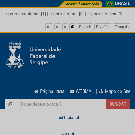
BRASIL
Ir para o conteúdo [1]
|
Ir para o menu [2]
|
Ir para a busca [3]
a+
a-
a
English
Español
Français
Página Inicial
|
WEBMAIL
|
Mapa do Site
Institucional
Campi