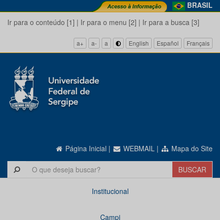
BRASIL
Ir para o conteúdo [1]
|
Ir para o menu [2]
|
Ir para a busca [3]
a+
a-
a
English
Español
Français
Página Inicial
|
WEBMAIL
|
Mapa do Site
Institucional
Campi