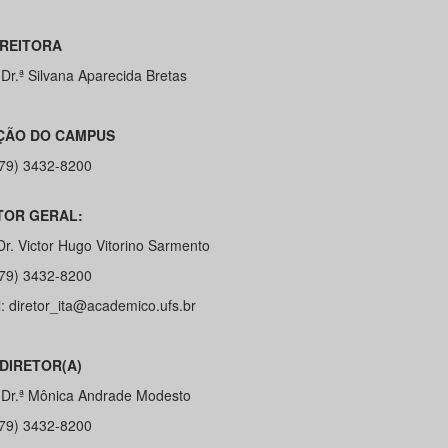
-REITORA
 Dr.ª Silvana Aparecida Bretas
ÇÃO DO CAMPUS
 (79) 3432-8200
TOR GERAL:
Dr. Victor Hugo Vitorino Sarmento
 (79) 3432-8200
l: diretor_ita@academico.ufs.br
-DIRETOR(A)
ª Dr.ª Mônica Andrade Modesto
 (79) 3432-8200