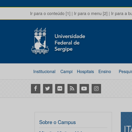
Ir para o conteúdo [1]
|
Ir para o menu [2]
|
Ir para a b
Institucional
Campi
Hospitais
Ensino
Pesqui
Facebook
Twitter
Flickr
RSS
Youtube
Instagram
Sobre o Campus
I