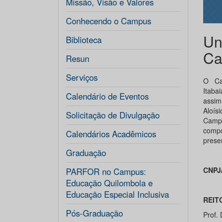
Missão, Visão e Valores
Conhecendo o Campus
Un
Biblioteca
Ca
Resun
Serviços
O Cam
Itaba
Calendário de Eventos
assim
Aloís
Solicitação de Divulgação
Campu
compo
Calendários Acadêmicos
prese
Graduação
CNPJ
PARFOR no Campus:
Educação Quilombola e
Educação Especial Inclusiva
REIT
Pós-Graduação
Prof.