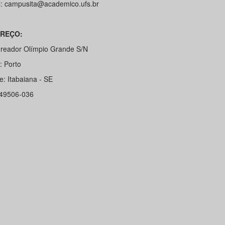
l: campusita@academico.ufs.br
REÇO:
ereador Olímpio Grande S/N
: Porto
e: Itabaiana - SE
49506-036