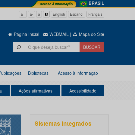
BRASIL
a+
a-
a
English
Español
Français
Página Inicial
|
WEBMAIL
|
Mapa do Site
Publicações
Bibliotecas
Acesso à informação
a
Ações afirmativas
Acessibilidade
Sistemas integrados