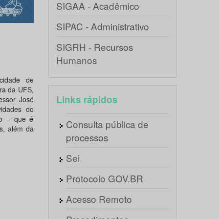
SIGAA - Acadêmico
SIPAC - Administrativo
SIGRH - Recursos
Humanos
 cidade de
ura da UFS,
Links rápidos
essor José
vidades do
ro – que é
Consulta pública de
as, além da
processos
Sei
Protocolo GOV.BR
Acesso Remoto